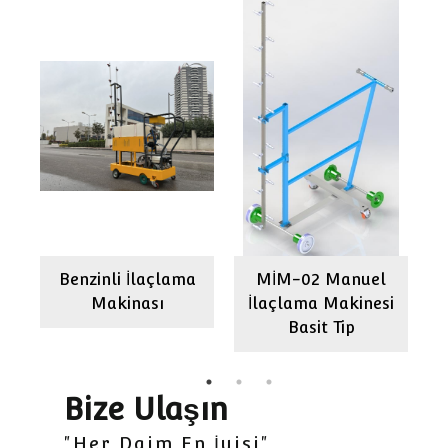
Benzinli İlaçlama
MİM-02 Manuel
ı
Makinası
İlaçlama Makinesi
Basit Tip
Bize Ulaşın
"Her Daim En İyisi"