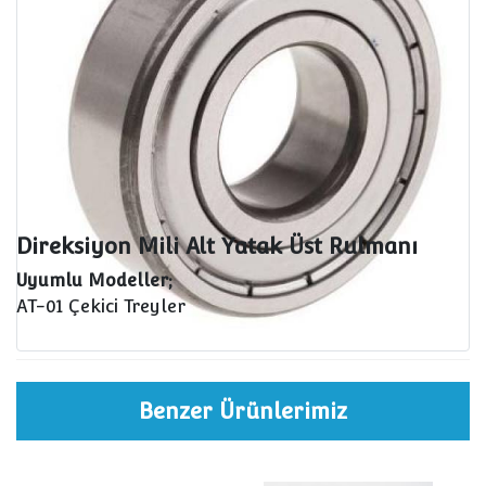
Direksiyon Mili Alt Yatak Üst Rulmanı
Uyumlu Modeller;
AT-01 Çekici Treyler
Benzer Ürünlerimiz