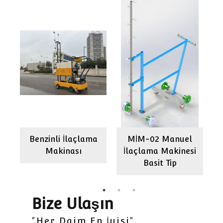
Benzinli İlaçlama
MİM-02 Manuel
ı
Makinası
İlaçlama Makinesi
Basit Tip
Bize Ulaşın
"Her Daim En İyisi"