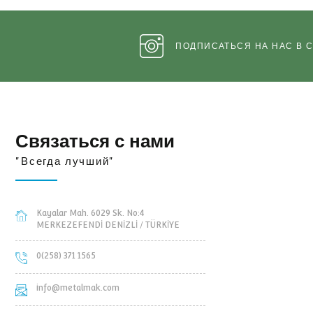
ЛЯ
ТЕЛЕЖКА ДЛЯ
ТЕЛЕЖ
АБОТКИ
КУЛЬТУРНОЙ ОБРАБОТКИ
КУЛЬТУРНОЙ
ЕНИЯ
MTP-03
MTP
ПОДПИСАТЬСЯ НА
Связаться с нами
"Всегда лучший"