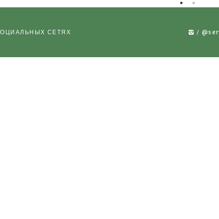
КА ДЛЯ
ТЕЛЕЖКА ДЛЯ
Т
 ОБРАБОТКИ
КУЛЬТУРНОЙ ОБРАБОТКИ
КУЛЬТУ
-02
РУЧНОЙ MKİ-01
НОВО
 НАС В СОЦИАЛЬНЫХ СЕТЯХ