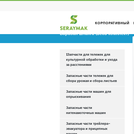
КОРПОРА
Барабан шланга (весь ко
1Запчасти для тележек для
культурной обработки и ухо
за расстениями
Запасные части тележек для
сбора урожая и сбора листь
Запасные части машин для
опрыскивания
Запасные части
нитенамоточных машин