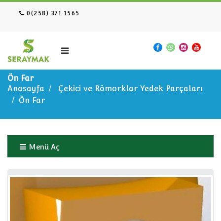
0(258) 371 1565
Ön Far
Anasayfa
Çekici ve Römorklar Yedek Parçaları
Ön Far
Menü Aç
Anasayfa
Çekici ve Römorklar Yedek Parçaları
Ön Far