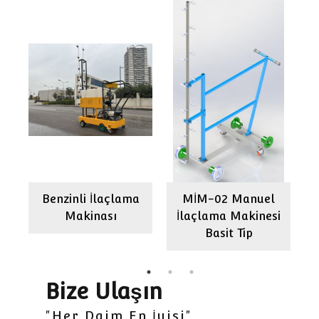
Benzinli İlaçlama
MİM-02 Manuel
ı
Makinası
İlaçlama Makinesi
Basit Tip
Bize Ulaşın
"Her Daim En İyisi"