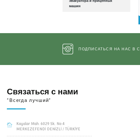
нитенамоточных машин
Запасные части трейлера-
эвакуатора и прицепных
машин
ПОДПИСАТЬСЯ НА
Связаться с нами