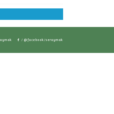
стали) HST-04
Тележка для cбора урожая (тип решетки) HST-06
Тележка для сбора листьев YТА-01
хожие продукты
/ @seraymak
/ @facebook/serayma