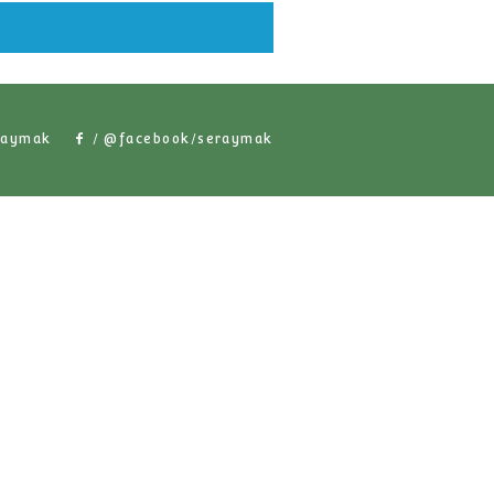
хожие продукты
/ @seraymak
/ @facebook/serayma