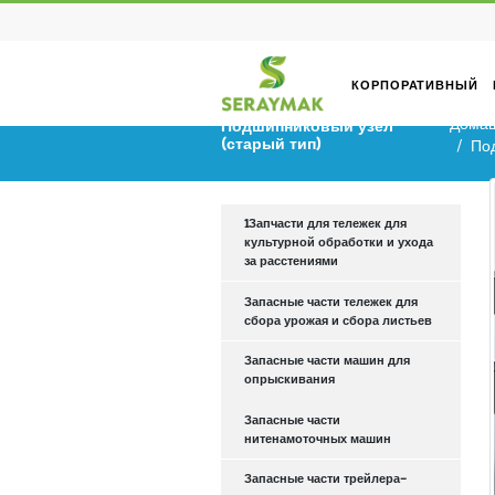
КОРПОРА
Подшипниковый узел
(старый тип)
1Запчасти для тележек для
культурной обработки и ухо
за расстениями
Запасные части тележек для
сбора урожая и сбора листь
Запасные части машин для
опрыскивания
Запасные части