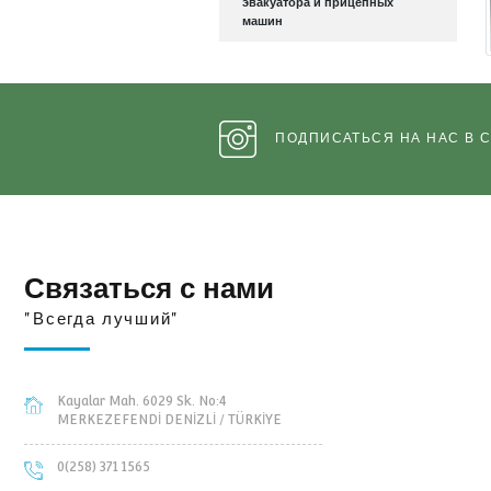
нитенамоточных машин
Запасные части трейлера-
эвакуатора и прицепных
машин
ПОДПИСАТЬСЯ НА
Связаться с нами
"Всегда лучший"