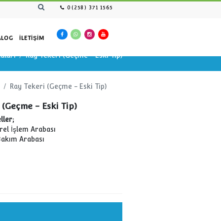
0(258) 371 1565
SAN KAYNAKLARI
KATALOG
İLETIŞIM
Arabaları Yedek Parçaları
Ray Tekeri (Geçme - Eski Tip
ları Yedek Parçaları
Ray Tekeri (Geçme - Eski Tip)
Ray Tekeri (Geçme - Eski Tip)
Uyumlu Modeller;
YKİ-02T Kültürel İşlem Arabası
YKİ-04 Sera Bakım Arabası