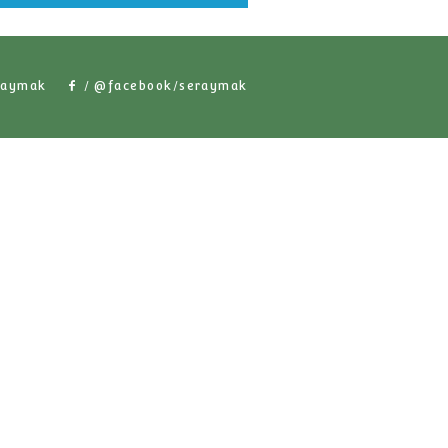
r Ürünlerimiz
/ @seraymak
/ @facebook/serayma