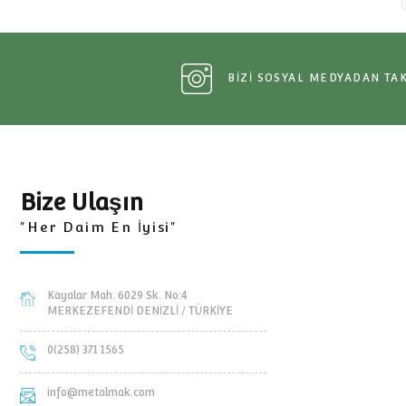
Çekici ve Römorklar Yedek
Parçaları
BİZİ SOSYAL MEDY
Bize Ulaşın
"Her Daim En İyisi"