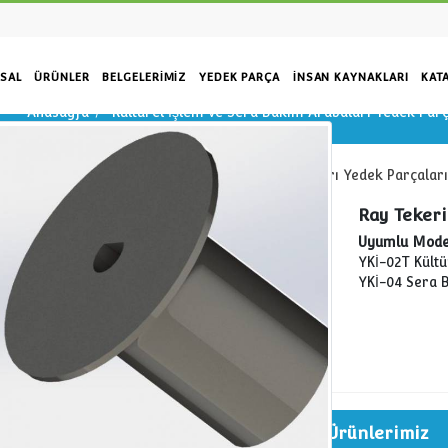
KURUMSAL
ÜRÜNLER
BELGELERIMIZ
YEDEK PARÇA
İN
ip)
Anasayfa
Kültürel İşlem ve Sera Bakım 
Anasayfa
Kültürel İşlem ve Sera Bakım Araba