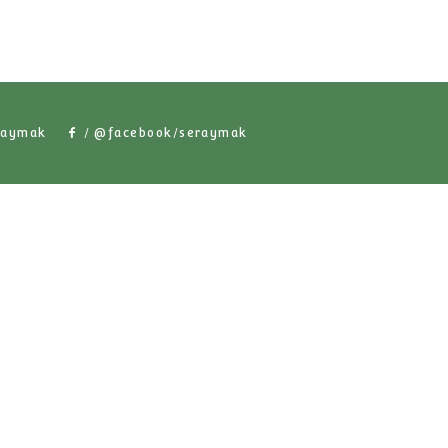
/ @seraymak
/ @facebook/serayma