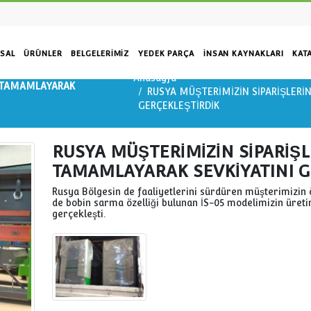
KURUMSAL
ÜRÜNLER
BELGELERIMIZ
YEDEK PARÇA
İN
Anasayfa
ARİŞLERİNİ TAMAMLAYARAK
RUSYA MÜŞTERİ
DİK
GERÇEKLEŞTİRDİ
RUSYA MÜŞTERİMİZİ
TAMAMLAYARAK SEV
Rusya Bölgesin de faaliyetlerini sü
de bobin sarma özelliği bulunan İS
gerçekleşti.