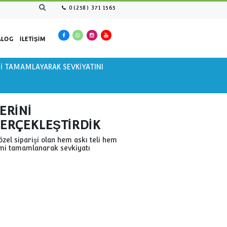
0(258) 371 1565
SAN KAYNAKLARI
KATALOG
İLETIŞIM
MİZİN SİPARİŞLERİNİ TAMAMLAYARAK SEVKİYATINI
K
N SİPARİŞLERİNİ
KİYATINI GERÇEKLEŞTİRDİK
rdüren müşterimizin özel siparişi olan hem askı teli hem
-05 modelimizin üretimi tamamlanarak sevkiyatı