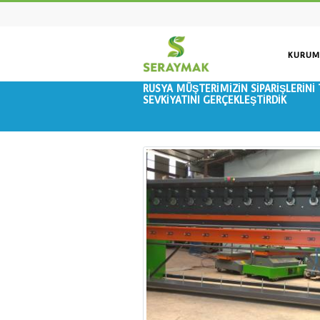
RUSYA MÜŞTERİMİZİN SİP
SEVKİYATINI GERÇEKLEŞTİR