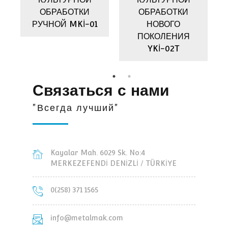
-
ОБРАБОТКИ
ОБРАБОТКИ
РУЧНОЙ MKİ-01
НОВОГО
ПОКОЛЕНИЯ
YKİ-02T
Связаться с нами
"Всегда лучший"
Kayalar Mah. 6029 Sk. No:4
MERKEZEFENDİ DENİZLİ / TÜRKİYE
0(258) 371 1565
info@metalmak.com