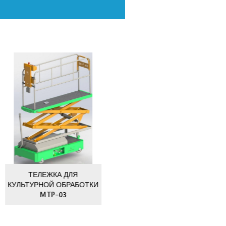
Опрыскиватель для теплиц ручной МIМ-02
хожие продукты