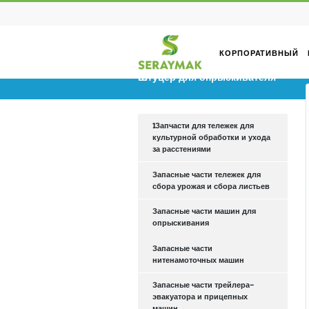
КОРПОРА
Штуцер для опрыскиват
1Запчасти для тележек для
культурной обработки и ухо
за расстениями
Запасные части тележек для
сбора урожая и сбора листь
Запасные части машин для
опрыскивания
Запасные части
нитенамоточных машин