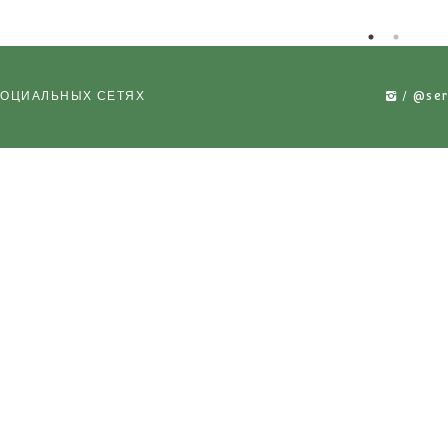
КА ДЛЯ
ТЕЛЕЖКА ДЛЯ
Т
 ОБРАБОТКИ
КУЛЬТУРНОЙ ОБРАБОТКИ
КУЛЬТУ
-02
РУЧНОЙ MKİ-01
НОВО
 НАС В СОЦИАЛЬНЫХ СЕТЯХ