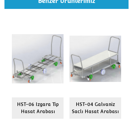
Benzer Ürünlerimiz
lı
HST-06 Izgara Tip
HST-04 Galvaniz
Hasat Arabası
Saclı Hasat Arabası
H