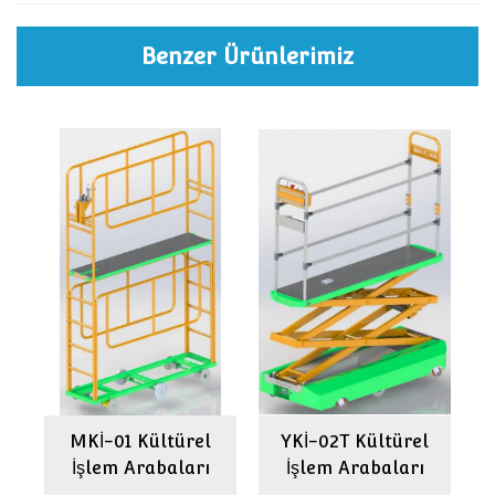
Benzer Ürünlerimiz
l
MKİ-01 Kültürel
YKİ-02T Kültürel
İşlem Arabaları
İşlem Arabaları