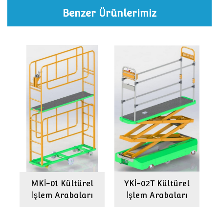
Benzer Ürünlerimiz
l
MKİ-01 Kültürel
YKİ-02T Kültürel
İşlem Arabaları
İşlem Arabaları