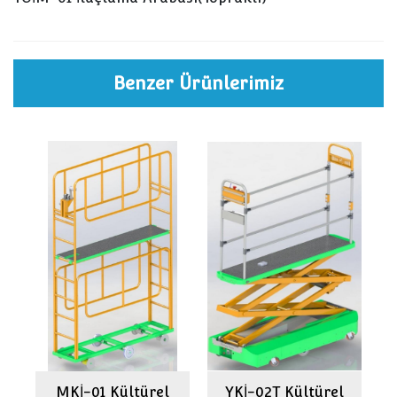
Benzer Ürünlerimiz
l
MKİ-01 Kültürel
YKİ-02T Kültürel