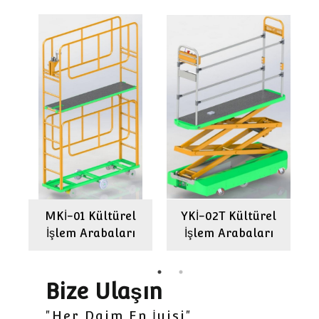
l
MKİ-01 Kültürel
YKİ-02T Kültürel
İşlem Arabaları
İşlem Arabaları
Bize Ulaşın
"Her Daim En İyisi"