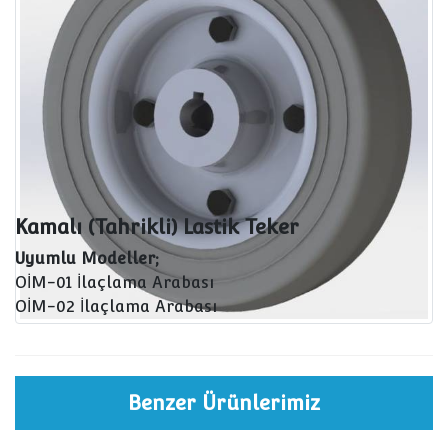
Kamalı (Tahrikli) Lastik Teker
Uyumlu Modeller;
OİM-01 İlaçlama Arabası
OİM-02 İlaçlama Arabası
Benzer Ürünlerimiz